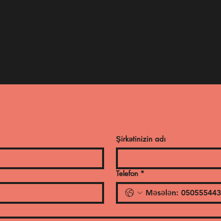
ProSpace MMC. 152 Hey
LƏ MÜMKÜNDÜR
(070) 412 19
Şirkətinizin adı
Telefon
*