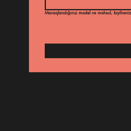
Maraqlandığınız model və məhsul, layihəniz
AVropa yer örtükləri, ko
EM