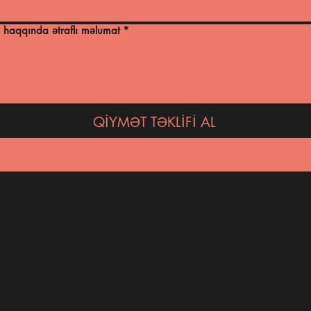
 haqqında ətraflı məlumat
*
QİYMƏT TƏKLİFİ AL
vrolin, kovrolit, kavrolin, kavrolit, kavralit, kav
AİL PAYLAŞIMLARA ABUNƏ OL
kampaniyalar və yeniliklər barədə daim məlumatlı olun