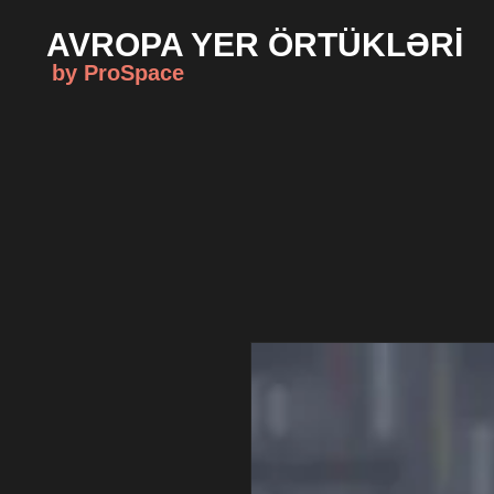
AVROPA YER ÖRTÜKLƏRİ
by ProSpace
Ana Səhifə
Haq