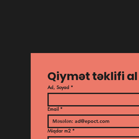
© 2026. ProSpace MMC
Qiymət təklifi al
ƏSL KOVROLİN HƏZZİ YALNIZ KEYFİYYƏTLİ SEÇİM İ
Ad, Soyad
*
Email
*
Miqdar m2
*