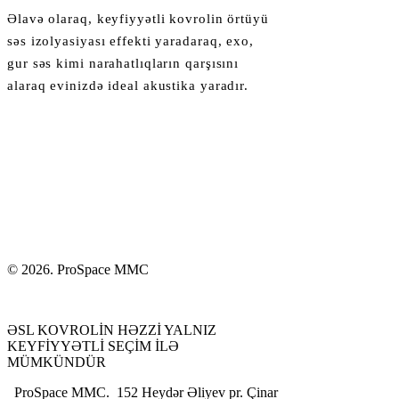
Əlavə olaraq, keyfiyyətli kovrolin örtüyü
səs izolyasiyası effekti yaradaraq, exo,
gur səs kimi narahatlıqların qarşısını
alaraq evinizdə ideal akustika yaradır.
© 2026. ProSpace MMC
ƏSL KOVROLİN HƏZZİ YALNIZ
KEYFİYYƏTLİ SEÇİM İLƏ
MÜMKÜNDÜR
ProSpace MMC. 152 Heydər Əliyev pr. Çinar