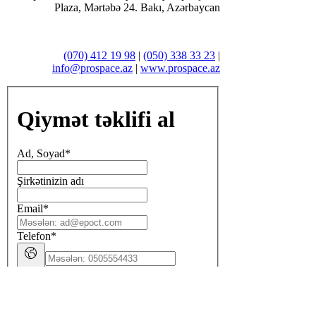
Plaza, Mərtəbə 24. Bakı, Azərbaycan
(070) 412 19 98
|
(050) 338 33 23
|
info@prospace.az
|
www.prospace.az
Qiymət təklifi al
Ad, Soyad
*
Şirkətinizin adı
Email
*
Telefon
*
Miqdar m2
*
Maraqlandığınız model və məhsul,