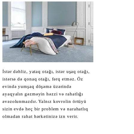
Γ
İstər dəhliz, yataq otağı, istər uşaq otağı,
istərsə də qonaq otağı, fərq etməz. Öz
evində yumşaq döşəmə üzərində
ayaqyalın gəzməyin həzzi və rahatlığı
əvəzolunmazdır. Yalnız kovrolin örtüyü
sizin evdə heç bir problem və narahatlıq
olmadan rahat hərkətinizə izn verir.