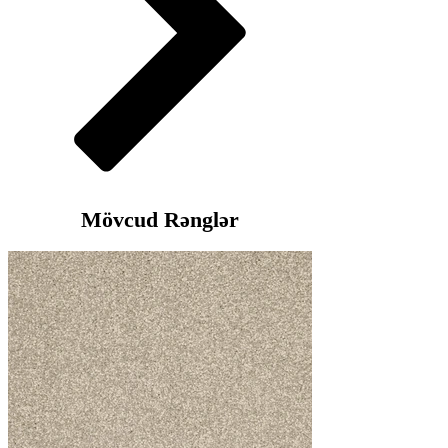
Mövcud Rənglər