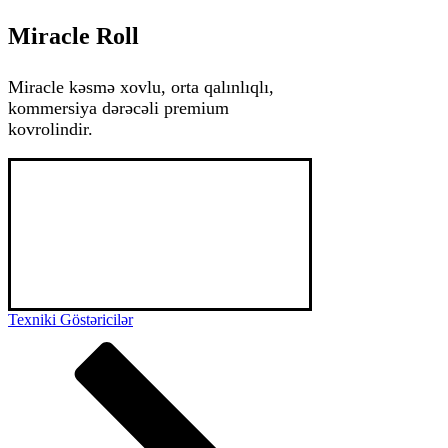
Miracle Roll
Miracle kəsmə xovlu, orta qalınlıqlı,
kommersiya dərəcəli premium
kovrolindir.
Miracle premium kəsmə xov, SDN üsullu 
Poliamid xovlu, yumşaqlıq və komfort ilə 
seçilən rulon tipli kovrolindir. Əsasan hotel 
üçün nəzərdə tutulsa da zövqə uyğun olaraq 
ofis sahələrində də istifadə edilə bilər. Yumşaq 
və komfort ilə yanaşı Miracle həm də öz 
yüksək dözümlülüyü ilə də seçilir.
Texniki Göstəricilər