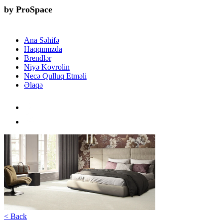
by ProSpace
Ana Səhifə
Haqqımızda
Brendlər
Niyə Kovrolin
Necə Qulluq Etməli
Əlaqə
< Back