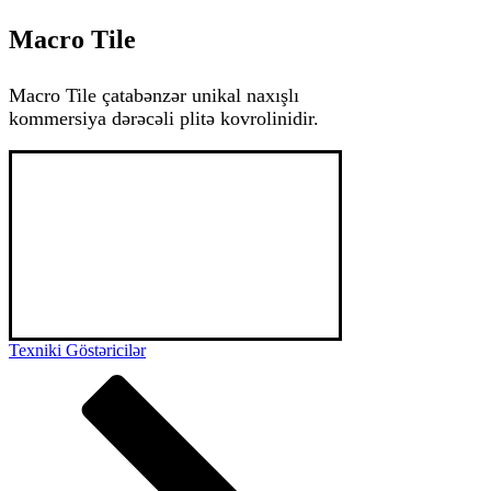
Macro Tile
Macro Tile çatabənzər unikal naxışlı
kommersiya dərəcəli plitə kovrolinidir.
Macro Tile premium ilmə xovlu, SDN üsullu 
Poliamid xovlu, unikal dizayn və komfort ilə 
seçilən plitə tipli kovrolindir. Əsasan hotel və 
ofis sahələri üçün nəzərdə tutulsa da zövqə 
uyğun olaraq ev sahələrində də istifadə edilə 
bilər. Özünəməxsus dizayn və komfort ilə 
yanaşı Macro həmçinin öz yüksək 
dözümlülüyü ilə seçilir.
Texniki Göstəricilər