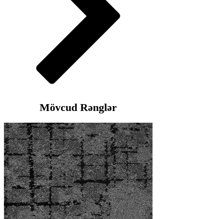
Mövcud Rənglər