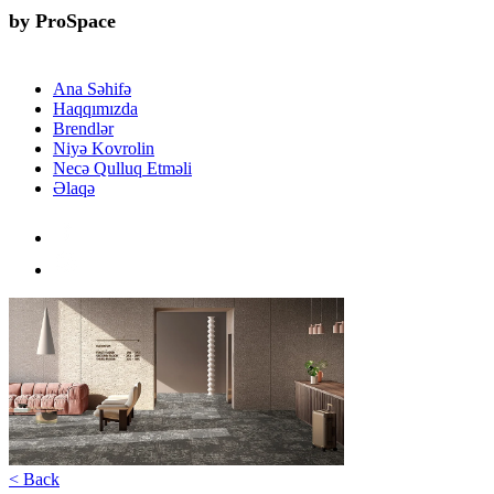
by ProSpace
Ana Səhifə
Haqqımızda
Brendlər
Niyə Kovrolin
Necə Qulluq Etməli
Əlaqə
< Back