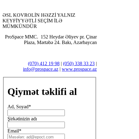
ƏSL KOVROLİN HƏZZİ YALNIZ
KEYFİYYƏTLİ SEÇİM İLƏ
MÜMKÜNDÜR
ProSpace MMC. 152 Heydər Əliyev pr. Çinar
Plaza, Mərtəbə 24. Bakı, Azərbaycan
(070) 412 19 98
|
(050) 338 33 23
|
info@prospace.az
|
www.prospace.az
Qiymət təklifi al
Ad, Soyad
*
Şirkətinizin adı
Email
*