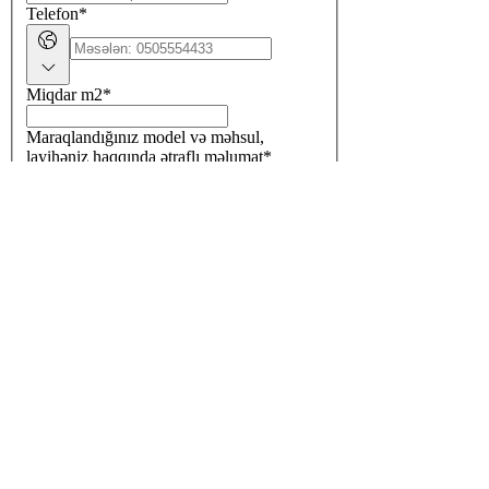
Telefon
*
Miqdar m2
*
Maraqlandığınız model və məhsul,
layihəniz haqqında ətraflı məlumat
*
QİYMƏT TƏKLİFİ AL
AVropa yer örtükləri, kovrolin, kovrolit,
kavrolin, kavrolit, kavralit, kavralin
EMAİL PAYLAŞIMLARA
ABUNƏ OLUN
E-poçt