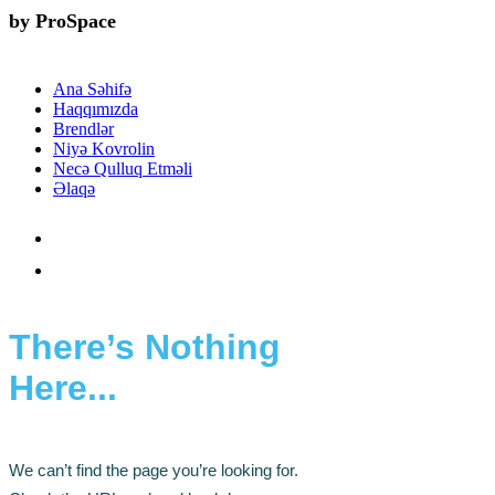
by ProSpace
Ana Səhifə
Haqqımızda
Brendlər
Niyə Kovrolin
Necə Qulluq Etməli
Əlaqə
There’s Nothing
Here...
We can’t find the page you’re looking for.